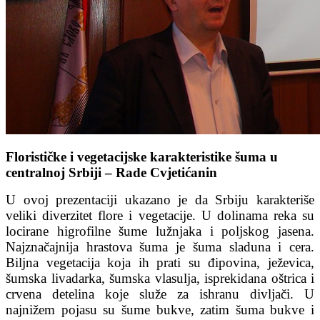
Florističke i vegetacijske karakteristike šuma u
centralnoj Srbiji – Rade Cvjetićanin
U ovoj prezentaciji ukazano je da Srbiju karakteriše
veliki diverzitet flore i vegetacije. U dolinama reka su
locirane higrofilne šume lužnjaka i poljskog jasena.
Najznačajnija hrastova šuma je šuma sladuna i cera.
Biljna vegetacija koja ih prati su đipovina, ježevica,
šumska livadarka, šumska vlasulja, isprekidana oštrica i
crvena detelina koje služe za ishranu divljači. U
najnižem pojasu su šume bukve, zatim šuma bukve i