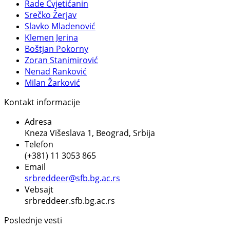
Rade Cvjetićanin
Srečko Žerjav
Slavko Mladenović
Klemen Jerina
Boštjan Pokorny
Zoran Stanimirović
Nenad Ranković
Milan Žarković
Kontakt informacije
Adresa
Kneza Višeslava 1, Beograd, Srbija
Telefon
(+381) 11 3053 865
Email
srbreddeer@sfb.bg.ac.rs
Vebsajt
srbreddeer.sfb.bg.ac.rs
Poslednje vesti