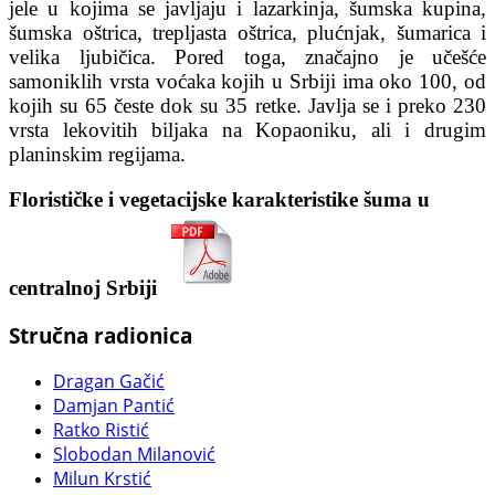
jele u kojima se javljaju i lazarkinja, šumska kupina,
šumska oštrica, trepljasta oštrica, plućnjak, šumarica i
velika ljubičica. Pored toga, značajno je učešće
samoniklih vrsta voćaka kojih u Srbiji ima oko 100, od
kojih su 65 česte dok su 35 retke. Javlja se i preko 230
vrsta lekovitih biljaka na Kopaoniku, ali i drugim
planinskim regijama.
Florističke i vegetacijske karakteristike šuma u
centralnoj Srbiji
Stručna radionica
Dragan Gačić
Damjan Pantić
Ratko Ristić
Slobodan Milanović
Milun Krstić