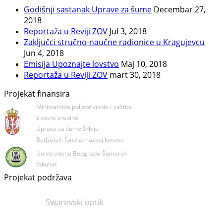
Godišnji sastanak Uprave za šume
Decembar 27,
2018
Reportaža u Reviji ZOV
Jul 3, 2018
Zaključci stručno-naučne radionice u Kragujevcu
Jun 4, 2018
Emisija Upoznajte lovstvo
Maj 10, 2018
Reportaža u Reviji ZOV
mart 30, 2018
Projekat finansira
Ministarstvo poljoprivrede i
zaštite
životne sredine
Uprava za šume Srbije
Budžetski fond za razvoj lovstva
Univerzitet u Beogradu
Šumarski
fakultet
Projekat podržava
Swarovski optik