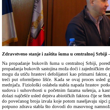
Zdravstveno stanje i zaštita šuma u centralnoj Srbiji
Na propadanje bukovih šuma u centralnoj Srbiji, pored a
propadanja bukovih sastojina moža doći i zajedničkim del
mogu da utiču hrastovi defolijatori kao primarni faktor
treći put oformljeno lišće. Kada se ovaj proces usled g
mednjača. Fiziološki oslabela stabla napada hrastov pot
sudova i suhovrhosti u početnim fazama sušenja, a kasni
dolazi najčešće usled dejstva abiotičkih faktora čije se 
do povećanog broja izvala koje potom naseljavaju sipci 
potpuno zdrava stabla što dovodi do masovnog namnožava