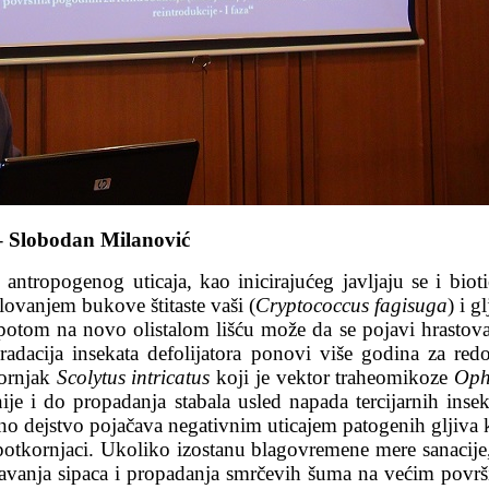
 – Slobodan Milanović
ntropogenog uticaja, kao inicirajućeg javljaju se i biotič
ovanjem bukove štitaste vaši (
Cryptococcus fagisuga
) i g
, potom na novo olistalom lišću može da se pojavi hrastova
radacija insekata defolijatora ponovi više godina za red
kornjak
Scolytus intricatus
koji je vektor traheomikoze
Oph
je i do propadanja stabala usled napada tercijarnih inseka
štetno dejstvo pojačava negativnim uticajem patogenih gljiv
potkornjaci. Ukoliko izostanu blagovremene mere sanacije
nja sipaca i propadanja smrčevih šuma na većim površina