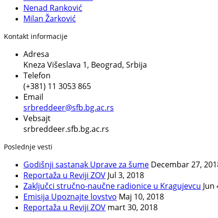
Nenad Ranković
Milan Žarković
Kontakt informacije
Adresa
Kneza Višeslava 1, Beograd, Srbija
Telefon
(+381) 11 3053 865
Email
srbreddeer@sfb.bg.ac.rs
Vebsajt
srbreddeer.sfb.bg.ac.rs
Poslednje vesti
Godišnji sastanak Uprave za šume
Decembar 27, 201
Reportaža u Reviji ZOV
Jul 3, 2018
Zaključci stručno-naučne radionice u Kragujevcu
Jun 
Emisija Upoznajte lovstvo
Maj 10, 2018
Reportaža u Reviji ZOV
mart 30, 2018