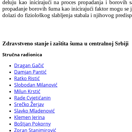
deluju kao inicirajući na proces propadanja i borovih s
propadanje borovih šuma kao inicirajući faktor mogu se jav
dolazi do fiziološkog slabljenja stabala i njihovog predispo
Zdravstveno stanje i zaštita šuma u centralnoj Srbiji
Stručna radionica
Dragan Gačić
Damjan Pantić
Ratko Ristić
Slobodan Milanović
Milun Krstić
Rade Cvjetićanin
Srečko Žerjav
Slavko Mladenović
Klemen Jerina
Boštjan Pokorny
Zoran Stanimirović