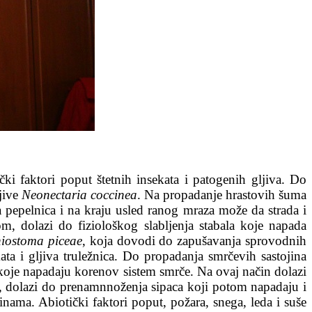
ki faktori poput štetnih insekata i patogenih gljiva. Do
ljive
Neonectaria coccinea
. Na propadanje hrastovih šuma
 pepelnica i na kraju usled ranog mraza može da strada i
om, dolazi do fiziološkog slabljenja stabala koje napada
iostoma piceae
, koja dovodi do zapušavanja sprovodnih
ta i gljiva truležnica. Do propadanja smrčevih sastojina
a koje napadaju korenov sistem smrče. Na ovaj način dolazi
, dolazi do prenamnnoženja sipaca koji potom napadaju i
ma. Abiotički faktori poput, požara, snega, leda i suše