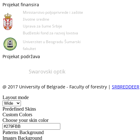
Projekat finansira
Ministarstvo poljoprivrede i
zaštite
životne sredine
Uprava za šume Srbije
Budžetski fond za razvoj lovstva
Univerzitet u Beogradu
Šumarski
fakultet
Projekat podržava
Swarovski optik
@ 2017 University of Belgrade - Faculty of forestry |
SRBREDDEER
Layout mode
Predefined Skins
Custom Colors
Choose your skin color
Patterns Background
Images Background