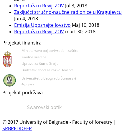
Reportaža u Reviji ZOV
Jul 3, 2018
Zaključci stručno-naučne radionice u Kragujevcu
Jun 4, 2018
Emisija Upoznajte lovstvo
Maj 10, 2018
Reportaža u Reviji ZOV
mart 30, 2018
Projekat finansira
Ministarstvo poljoprivrede i
zaštite
životne sredine
Uprava za šume Srbije
Budžetski fond za razvoj lovstva
Univerzitet u Beogradu
Šumarski
fakultet
Projekat podržava
Swarovski optik
@ 2017 University of Belgrade - Faculty of forestry |
SRBREDDEER