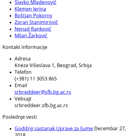
Slavko Mladenović
Klemen Jerina
Boštjan Pokorny
Zoran Stanimirović
Nenad Ranković
Milan Žarković
Kontakt informacije
Adresa
Kneza Višeslava 1, Beograd, Srbija
Telefon
(+381) 11 3053 865
Email
srbreddeer@sfb.bg.ac.rs
Vebsajt
srbreddeer.sfb.bg.ac.rs
Poslednje vesti
Godišnji sastanak Uprave za šume
Decembar 27,
2018